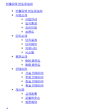
반월당역 반도유보라
반월당역 반도유보라
사업소개
사업안내
입지환경
프리미엄
브랜드
단지소개
단지설계
단지배치
커뮤니티
시스템
평면소개
84A 평면도
84B 평면도
인테리어
거실 인테리어
주방 인테리어
침실 인테리어
욕실 인테리어
게시판
고객등록
모델하우스
방문예약