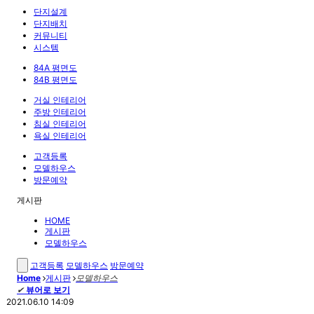
단지설계
단지배치
커뮤니티
시스템
84A 평면도
84B 평면도
거실 인테리어
주방 인테리어
침실 인테리어
욕실 인테리어
고객등록
모델하우스
방문예약
게시판
HOME
게시판
모델하우스
고객등록
모델하우스
방문예약
Home
게시판
모델하우스
✔
뷰어로 보기
2021.06.10 14:09