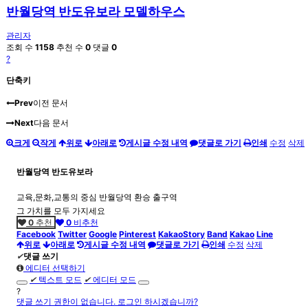
반월당역 반도유보라 모델하우스
관리자
조회 수
1158
추천 수
0
댓글
0
?
단축키
Prev
이전 문서
Next
다음 문서
크게
작게
위로
아래로
게시글 수정 내역
댓글로 가기
인쇄
수정
삭제
반월당역 반도유보라
교육,문화,교통의 중심 반월당역 환승 출구역
그 가치를 모두 가지세요
0
추천
0
비추천
Facebook
Twitter
Google
Pinterest
KakaoStory
Band
Kakao
Line
위로
아래로
게시글 수정 내역
댓글로 가기
인쇄
수정
삭제
✔
댓글 쓰기
에디터 선택하기
✔
텍스트 모드
✔
에디터 모드
?
댓글 쓰기 권한이 없습니다. 로그인 하시겠습니까?