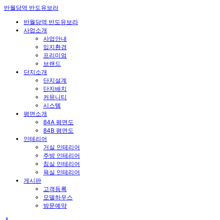
반월당역 반도유보라
반월당역 반도유보라
사업소개
사업안내
입지환경
프리미엄
브랜드
단지소개
단지설계
단지배치
커뮤니티
시스템
평면소개
84A 평면도
84B 평면도
인테리어
거실 인테리어
주방 인테리어
침실 인테리어
욕실 인테리어
게시판
고객등록
모델하우스
방문예약