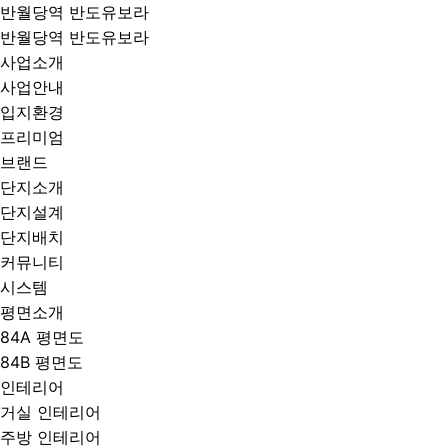
반월당역 반도유보라
반월당역 반도유보라
사업소개
사업안내
입지환경
프리미엄
브랜드
단지소개
단지설계
단지배치
커뮤니티
시스템
평면소개
84A 평면도
84B 평면도
인테리어
거실 인테리어
주방 인테리어