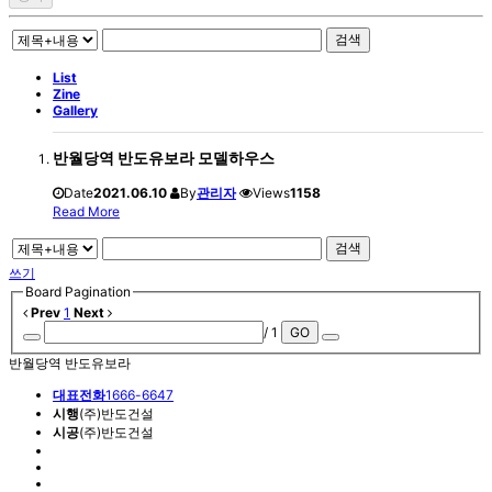
검색
List
Zine
Gallery
반월당역 반도유보라 모델하우스
Date
2021.06.10
By
관리자
Views
1158
Read More
검색
쓰기
Board Pagination
Prev
1
Next
/ 1
GO
반월당역 반도유보라
대표전화
1666-6647
시행
(주)반도건설
시공
(주)반도건설