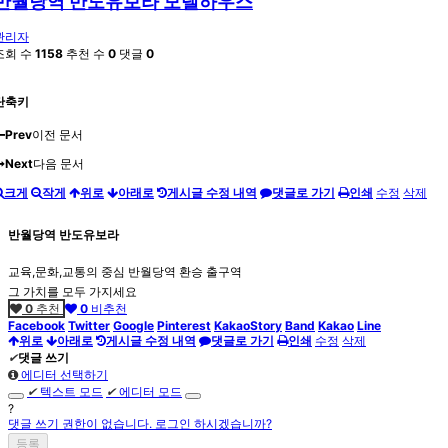
반월당역 반도유보라 모델하우스
관리자
조회 수
1158
추천 수
0
댓글
0
단축키
Prev
이전 문서
Next
다음 문서
크게
작게
위로
아래로
게시글 수정 내역
댓글로 가기
인쇄
수정
삭제
반월당역 반도유보라
교육,문화,교통의 중심 반월당역 환승 출구역
그 가치를 모두 가지세요
0
추천
0
비추천
Facebook
Twitter
Google
Pinterest
KakaoStory
Band
Kakao
Line
위로
아래로
게시글 수정 내역
댓글로 가기
인쇄
수정
삭제
✔
댓글 쓰기
에디터 선택하기
✔
텍스트 모드
✔
에디터 모드
?
댓글 쓰기 권한이 없습니다. 로그인 하시겠습니까?