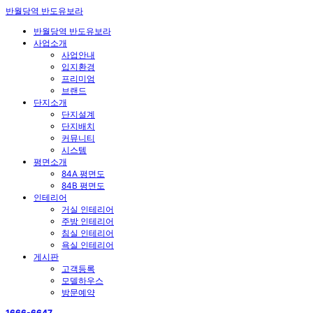
반월당역 반도유보라
반월당역 반도유보라
사업소개
사업안내
입지환경
프리미엄
브랜드
단지소개
단지설계
단지배치
커뮤니티
시스템
평면소개
84A 평면도
84B 평면도
인테리어
거실 인테리어
주방 인테리어
침실 인테리어
욕실 인테리어
게시판
고객등록
모델하우스
방문예약
1666-6647