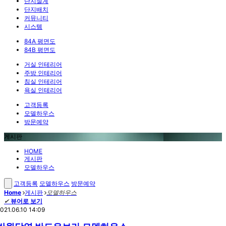
단지설계
단지배치
커뮤니티
시스템
84A 평면도
84B 평면도
거실 인테리어
주방 인테리어
침실 인테리어
욕실 인테리어
고객등록
모델하우스
방문예약
게시판
HOME
게시판
모델하우스
고객등록
모델하우스
방문예약
Home
게시판
모델하우스
✔
뷰어로 보기
021.06.10 14:09